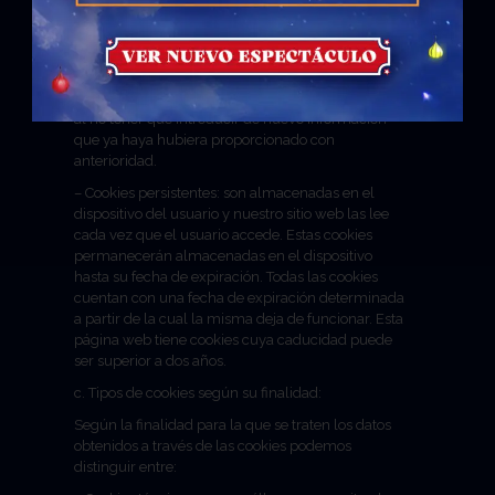
serán almacenadas en el navegador hasta que el
usuario abandone el sitio web. Este tipo de cookies
sirven, por ejemplo, para mantener un
seguimiento de los movimientos del usuario en el
sitio web, con el objetivo de facilitar su navegación
al no tener que introducir de nuevo información
que ya haya hubiera proporcionado con
anterioridad.
– Cookies persistentes: son almacenadas en el
dispositivo del usuario y nuestro sitio web las lee
cada vez que el usuario accede. Estas cookies
permanecerán almacenadas en el dispositivo
hasta su fecha de expiración. Todas las cookies
cuentan con una fecha de expiración determinada
a partir de la cual la misma deja de funcionar. Esta
página web tiene cookies cuya caducidad puede
ser superior a dos años.
c. Tipos de cookies según su finalidad:
Según la finalidad para la que se traten los datos
obtenidos a través de las cookies podemos
distinguir entre: