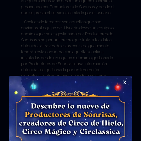
al equipo del usuario desde un equipo o dominio
gestionado por Productores de Sonrisas y desde el
que se presta el servicio solicitado por el usuario.
– Cookies de terceros: son aquéllas que son
enviadas al equipo del Usuario desde un equipo o
dominio que no es gestionado por Productores de
Sonrisas sino por un tercero que tratará los datos
obtenidos a través de estas cookies. Igualmente
tendrán esta consideración aquellas cookies
instaladas desde un equipo o dominio gestionado
por Productores de Sonrisas cuya información
obtenida sea gestionada por un tercero (por
ejemplo, al pulsar enlaces de redes sociales o
reproducir vídeos alojados en otra página web).
X
Los datos almacenados en esta otra página web
no serán accesibles para Productores de Sonrisas.
b. Tipos de cookies en función de su duración o
permanencia:
Según el plazo de tiempo que permanezcan
activadas en el equipo terminal podemos
distinguir:
– Cookies de sesión: son cookies temporales que